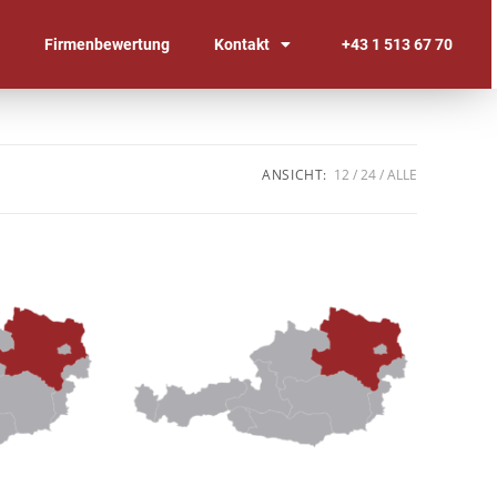
n
Firmenbewertung
Kontakt
+43 1 513 67 70
ANSICHT:
12
24
ALLE