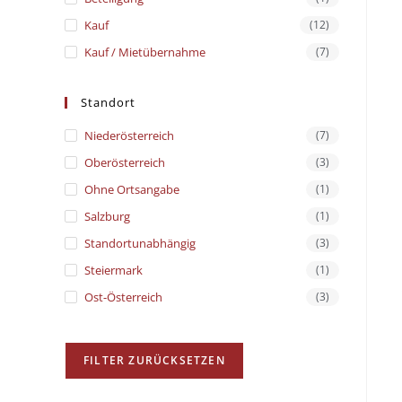
Kauf
(12)
Kauf / Mietübernahme
(7)
Standort
Niederösterreich
(7)
Oberösterreich
(3)
Ohne Ortsangabe
(1)
Salzburg
(1)
Standortunabhängig
(3)
Steiermark
(1)
Ost-Österreich
(3)
FILTER ZURÜCKSETZEN