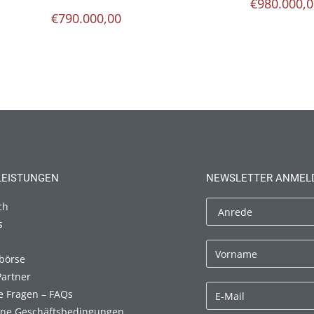
€
980.000,
€
790.000,00
LEISTUNGEN
NEWSLETTER ANMEL
ch
s
börse
Partner
e Fragen – FAQs
ine Geschäftsbedingungen