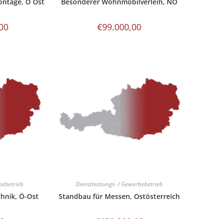
ontage, Ö Ost
Besonderer Wohnmobilverleih, NÖ
00
€
99.000,00
bebetrieb
Dienstleistungs- / Gewerbebetrieb
chnik, Ö-Ost
Standbau für Messen, Ostösterreich