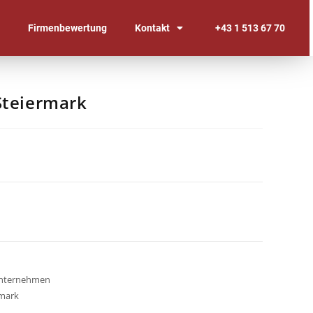
n
Firmenbewertung
Kontakt
+43 1 513 67 70
Steiermark
nternehmen
rmark