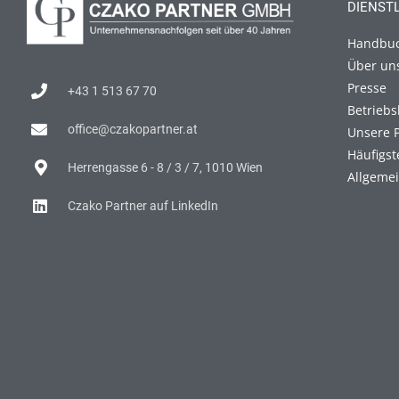
DIENST
Handbu
Über un
Presse
+43 1 513 67 70
Betriebs
office@czakopartner.at
Unsere 
Häufigst
Herrengasse 6 - 8 / 3 / 7, 1010 Wien
Allgeme
Czako Partner auf LinkedIn