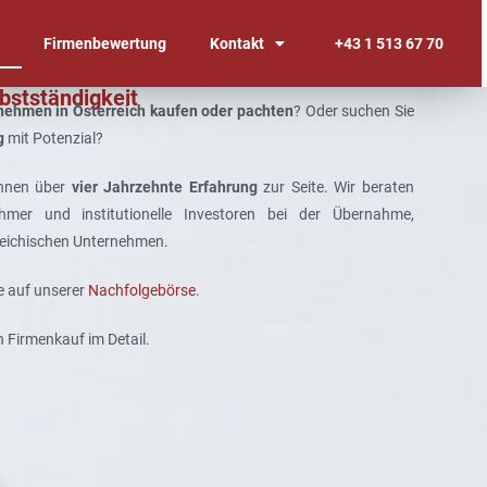
n
Firmenbewertung
Kontakt
+43 1 513 67 70
lbstständigkeit
nehmen in Österreich kaufen oder pachten
? Oder suchen Sie
g
mit Potenzial?
Ihnen über
vier Jahrzehnte Erfahrung
zur Seite. Wir beraten
hmer und institutionelle Investoren bei der Übernahme,
reichischen Unternehmen.
e auf unserer
Nachfolgebörse
.
n Firmenkauf im Detail.