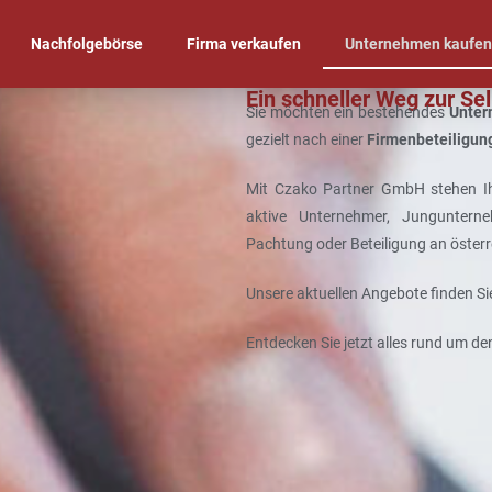
Nachfolgebörse
Firma verkaufen
Unternehmen kaufe
Ein schneller Weg zur Se
Sie möchten ein bestehendes
Unter
gezielt nach einer
Firmenbeteiligun
Mit Czako Partner GmbH stehen 
aktive Unternehmer, Jungunterne
Pachtung oder Beteiligung an öster
Unsere aktuellen Angebote finden Si
Entdecken Sie jetzt alles rund um de