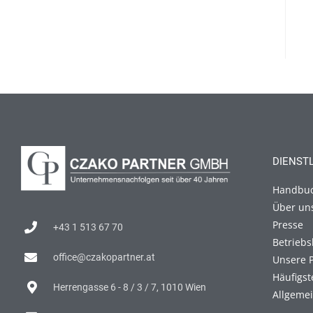
DIENST
Handbu
Über un
Presse
+43 1 513 67 70
Betriebs
office@czakopartner.at
Unsere 
Häufigst
Herrengasse 6 - 8 / 3 / 7, 1010 Wien
Allgeme