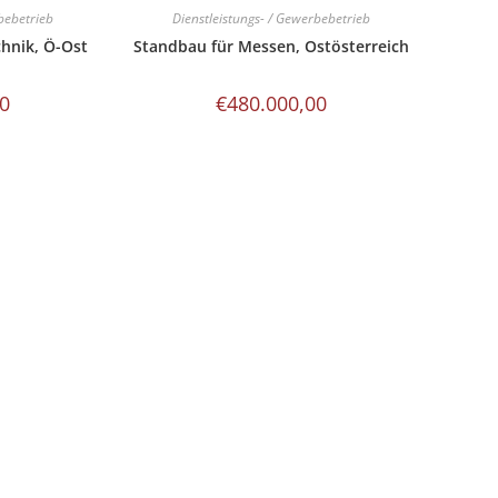
bebetrieb
Dienstleistungs- / Gewerbebetrieb
chnik, Ö-Ost
Standbau für Messen, Ostösterreich
00
€
480.000,00