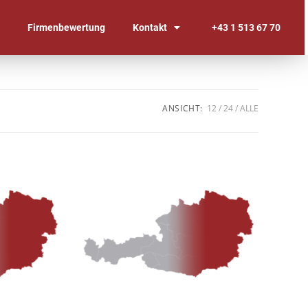
n
Firmenbewertung
Kontakt
+43 1 513 67 70
ANSICHT:
12
24
ALLE