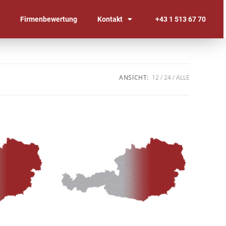
n
Firmenbewertung
Kontakt
+43 1 513 67 70
ANSICHT:
12
24
ALLE