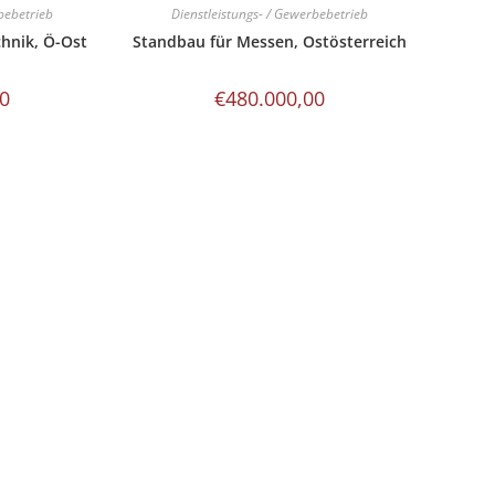
bebetrieb
Dienstleistungs- / Gewerbebetrieb
chnik, Ö-Ost
Standbau für Messen, Ostösterreich
00
€
480.000,00