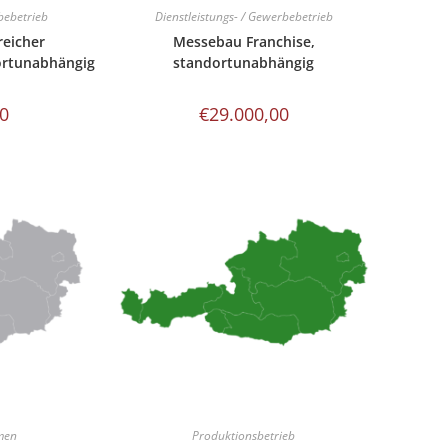
bebetrieb
Dienstleistungs- / Gewerbebetrieb
reicher
Messebau Franchise,
ortunabhängig
standortunabhängig
00
€
29.000,00
men
Produktionsbetrieb