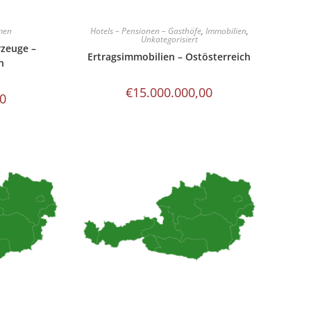
men
Hotels – Pensionen – Gasthöfe
,
Immobilien
,
Unkategorisiert
rzeuge –
Ertragsimmobilien – Ostösterreich
h
€
15.000.000,00
00