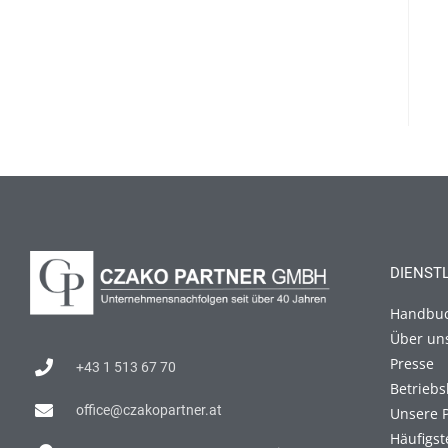
DIENST
Handbu
Über un
Presse
+43 1 513 67 70
Betriebs
office@czakopartner.at
Unsere 
Häufigst