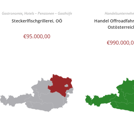
Gastronomie
,
Hotels – Pensionen – Gasthöfe
Handelsunterneh
Steckerlfischgrillerei, OÖ
Handel Offroadfah
Ostösterreic
€
95.000,00
€
990.000,