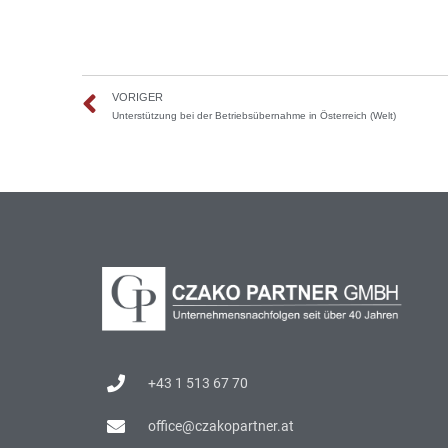
VORIGER
Unterstützung bei der Betriebsübernahme in Österreich (Welt)
+43 1 513 67 70
office@czakopartner.at