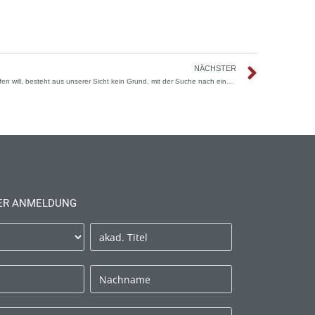
NÄCHSTER
„Wenn jemand das eigene Unternehmen verkaufen will, besteht aus unserer Sicht kein Grund, mit der Suche nach einer geeigneten Betriebsnachfolge zu warten“ (Leadersnet)
ER ANMELDUNG